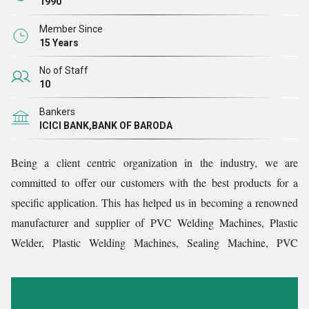
1990
अत्यधिक कुशल रेडियो फ्रीक्वेंसी पीवीसी वेल्डिंग मशीन
Member Since
क्वालिटी एश्योरेंस पॉलिसी
15 Years
प्रतिभाशाली टीम के साथ साउंड मैन्युफैक्चरिंग यूनिट
No of Staff
उत्पाद लाइन की समय पर डिलीवरी
10
उद्योग की प्रमुख कीमतें
Bankers
ICICI BANK,BANK OF BARODA
Being a client centric organization in the industry, we are
committed to offer our customers with the best products for a
specific application. This has helped us in becoming a renowned
manufacturer and supplier of PVC Welding Machines, Plastic
Welder,
Plastic
Welding Machines, Sealing Machine, PVC
Sealing Machine
and Blister
Sealing Machine
etc.
Fact Sheet :