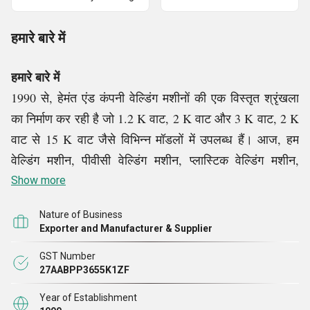
हमारे बारे में
हमारे बारे में
1990 से, हेमंत एंड कंपनी वेल्डिंग मशीनों की एक विस्तृत श्रृंखला
का निर्माण कर रही है जो 1.2 K वाट, 2 K वाट और 3 K वाट, 2 K
वाट से 15 K वाट जैसे विभिन्न मॉडलों में उपलब्ध हैं।
आज, हम
वेल्डिंग मशीन, पीवीसी वेल्डिंग मशीन, प्लास्टिक वेल्डिंग मशीन,
ब्लिस्टर सीलिंग मशीन, पीवीसी सीलिंग मशीन
के प्रसिद्ध निर्माताओं
Show more
और आपूर्तिकर्ताओं में से एक हैं।
चौबीसों घंटे काम करने के लिए
Nature of Business
डिज़ाइन की गई, इन सभी मशीनों को कम परिचालन लागत, आसान
Exporter and Manufacturer & Supplier
प्रदर्शन, उत्पादन की उच्चतम दर और भारी लाभप्रदता के लिए
GST Number
अत्यधिक स्वीकार किया जाता है।
27AABPP3655K1ZF
Year of Establishment
हमें क्यों चुनें?